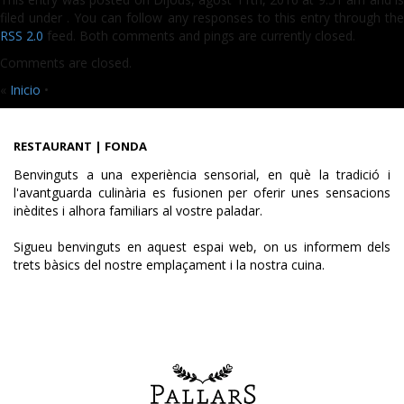
filed under . You can follow any responses to this entry through the
RSS 2.0
feed. Both comments and pings are currently closed.
Comments are closed.
«
Inicio
•
RESTAURANT | FONDA
Benvinguts a una experiència sensorial, en què la tradició i
l'avantguarda culinària es fusionen per oferir unes sensacions
inèdites i alhora familiars al vostre paladar.
Sigueu benvinguts en aquest espai web, on us informem dels
trets bàsics del nostre emplaçament i la nostra cuina.