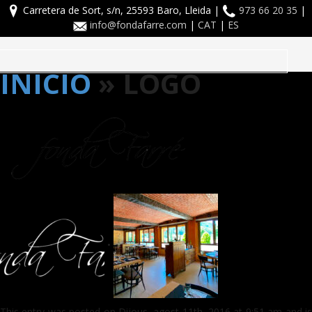
Carretera de Sort, s/n, 25593 Baro, Lleida |
973 66 20 35
|
info@fondafarre.com
|
CAT
|
ES
Toggle
INICIO
» LOGO
navigation
•
This entry was posted on Dijous, agost 11th, 2016 at 9:51 am and is