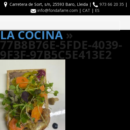
Carretera de Sort, s/n, 25593 Baro, Lleida |
973 66 20 35
|
info@fondafarre.com
|
CAT
|
ES
Toggle
LA COCINA
»
navigation
77B8B76E-5FDE-4039-
9F3F-97B5C5E413E2