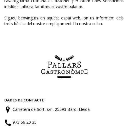
l'avantguarda culinària es fusionen per oferir unes sensacions
inèdites i alhora familiars al vostre paladar.
Sigueu benvinguts en aquest espai web, on us informem dels
trets bàsics del nostre emplaçament i la nostra cuina.
DADES DE CONTACTE
Carretera de Sort, s/n, 25593 Baro, Lleida
973 66 20 35