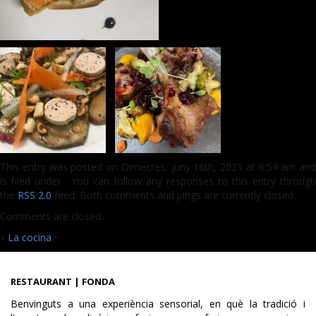
•
This entry was posted on Dimecres, juny 16th, 2021 at 6:54 am and
is filed under . You can follow any responses to this entry through
the
RSS 2.0
feed. Both comments and pings are currently closed.
Comments are closed.
«
La cocina
•
RESTAURANT | FONDA
Benvinguts a una experiència sensorial, en què la tradició i