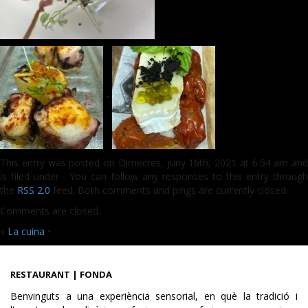
•
This entry was posted on Dimecres, juny 16th, 2021 at 6:54 am and
is filed under . You can follow any responses to this entry through
the
RSS 2.0
feed. Both comments and pings are currently closed.
Comments are closed.
«
La cuina
•
RESTAURANT | FONDA
Benvinguts a una experiència sensorial, en què la tradició i