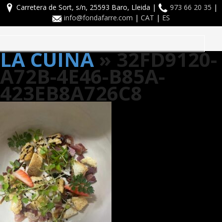
Carretera de Sort, s/n, 25593 Baro, Lleida |
973 66 20 35
|
info@fondafarre.com
|
CAT
|
ES
Toggle
LA CUINA
» 32FD9120-
navigation
A72B-4E46-B85A-
423EB8A726C8