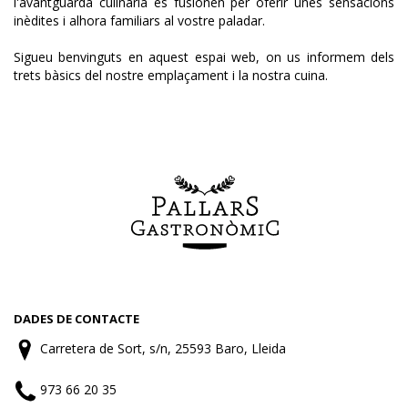
l'avantguarda culinària es fusionen per oferir unes sensacions
inèdites i alhora familiars al vostre paladar.
Sigueu benvinguts en aquest espai web, on us informem dels
trets bàsics del nostre emplaçament i la nostra cuina.
DADES DE CONTACTE
Carretera de Sort, s/n, 25593 Baro, Lleida
973 66 20 35