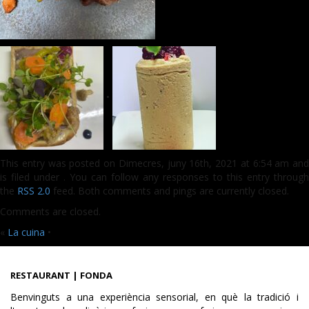
•
This entry was posted on Dimecres, juny 16th, 2021 at 6:54 am and
is filed under . You can follow any responses to this entry through
the
RSS 2.0
feed. Both comments and pings are currently closed.
Comments are closed.
«
La cuina
•
RESTAURANT | FONDA
Benvinguts a una experiència sensorial, en què la tradició i