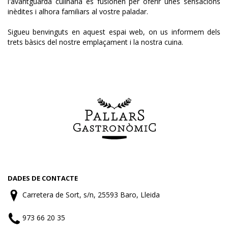
l'avantguarda culinària es fusionen per oferir unes sensacions
inèdites i alhora familiars al vostre paladar.
Sigueu benvinguts en aquest espai web, on us informem dels
trets bàsics del nostre emplaçament i la nostra cuina.
DADES DE CONTACTE
Carretera de Sort, s/n, 25593 Baro, Lleida
973 66 20 35