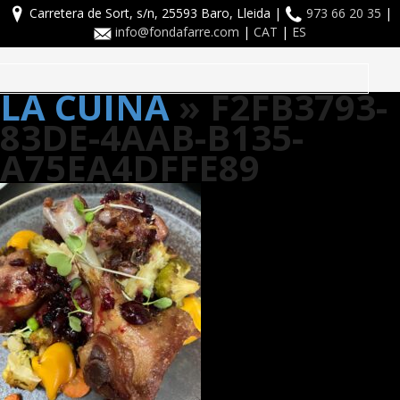
Carretera de Sort, s/n, 25593 Baro, Lleida |
973 66 20 35
|
info@fondafarre.com
|
CAT
|
ES
Toggle
LA CUINA
» F2FB3793-
navigation
83DE-4AAB-B135-
A75EA4DFFE89