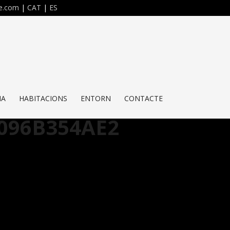
re.com
|
CAT
|
ES
NA
HABITACIONS
ENTORN
CONTACTE
7096B354AE2