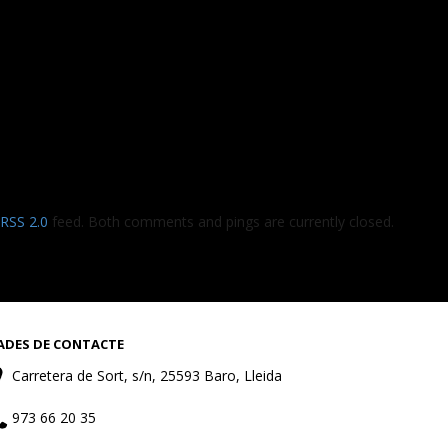
RSS 2.0
feed. Both comments and pings are currently closed.
ADES DE CONTACTE
Carretera de Sort, s/n, 25593 Baro, Lleida
973 66 20 35