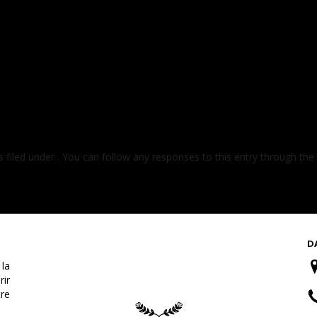
 filed under . You can follow any responses to this entry through the
D
la
rir
tre