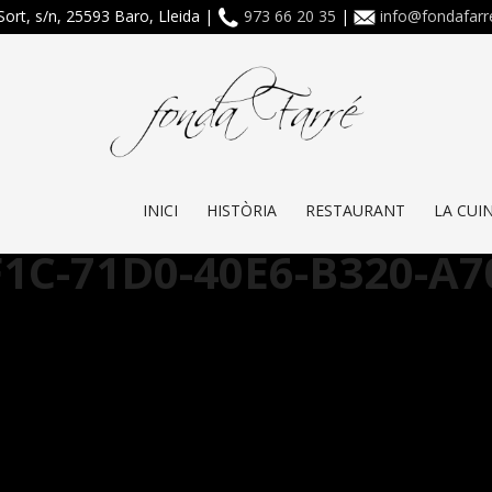
Sort, s/n, 25593 Baro, Lleida |
973 66 20 35
|
info@fondafar
INICI
HISTÒRIA
RESTAURANT
LA CUI
1C-71D0-40E6-B320-A