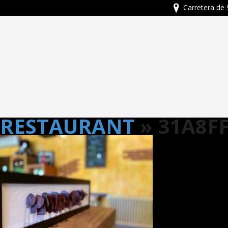
Carretera de 
RESTAURANT
» 31A8FF