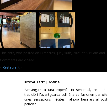
•
This entry was posted on Dimecres, juny 16th, 2021 at 6:45 am and is
Comments are closed.
«
Restaurant
•
RESTAURANT | FONDA
Benvinguts a una experiència sensorial, en què 
tradició i l'avantguarda culinària es fusionen per ofe
unes sensacions inèdites i alhora familiars al vos
paladar.